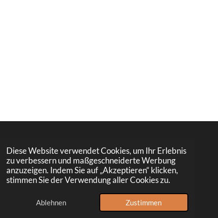
© 2025 Ballschule Siegerland
Diese Website verwendet Cookies, um Ihr Erlebnis
Mit Unterstützung von
Webador
zu verbessern und maßgeschneiderte Werbung
anzuzeigen. Indem Sie auf „Akzeptieren“ klicken,
stimmen Sie der Verwendung aller Cookies zu.
Ablehnen
Zustimmen
E-Mail
Telefon
Karte